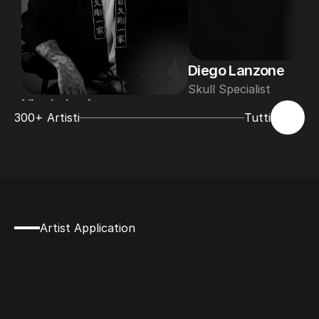
Diego Lanzone
Skull Specialist
Nicckuhori
300+ Artisti
Tutti
Japanese Style
Artist Application
Vuoi
far
parte
dei
protagonisti
della
Padova
InkShow?