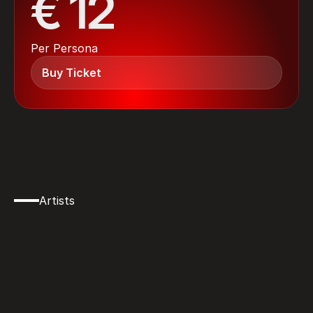
€ 12
Per Persona
Buy Ticket
Artists
Scopri
i
protagonisti
dell'evento
e
i
loro
lavori.
Visita
il
loro
profilo
Instagram
e