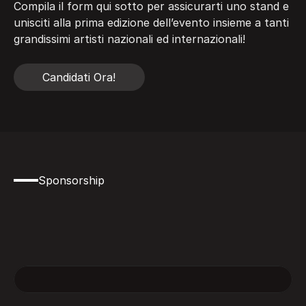
Compila il form qui sotto per assicurarti uno stand e 
unisciti alla prima edizione dell’evento insieme a tanti 
grandissimi artisti nazionali ed internazionali!
Candidati Ora!
Candidati Ora!
Sponsorship
Scopri
i
nostri
partner
che
ci
aiutano
a
rendere
tutto
questo
possibile.