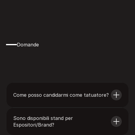
Domande
Dettagli
importanti
prima
di
partecipare
alla
Padova
InkShow®
Come posso candidarmi come tatuatore?
Sono disponibili stand per 
Espositori/Brand?